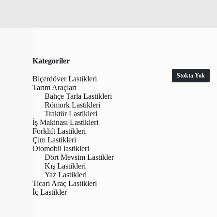
Kategoriler
Stokta Yok
Biçerdöver Lastikleri
Tarım Araçları
Bahçe Tarla Lastikleri
Römork Lastikleri
Traktör Lastikleri
İş Makinası Lastikleri
Forklift Lastikleri
Çim Lastikleri
Otomobil lastikleri
Dört Mevsim Lastikler
Kış Lastikleri
Yaz Lastikleri
Bkt 23.1-3
Ticari Araç Lastikleri
Dual Bead 
İç Lastikler
La
₺
80,465.