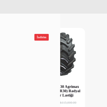
İndirim
0 18PR TR-135
BKT 620/75R30 Agrimax
TL Biçerdöver
Teris TL (23.1R30) Radyal
stiği
Biçerdöver Lastiği
00
₺
100,000.00
₺
120,083.04
₺
115,000.00