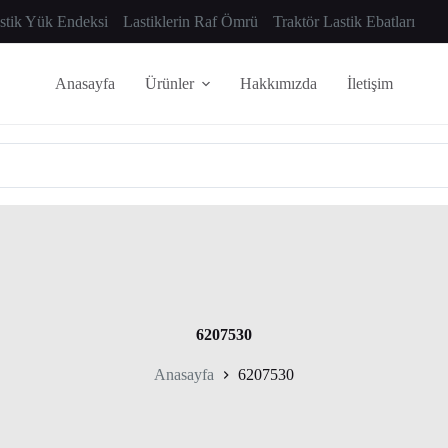
astik Yük Endeksi
Lastiklerin Raf Ömrü
Traktör Lastik Ebatları
Anasayfa
Ürünler
Hakkımızda
İletişim
6207530
Anasayfa
6207530