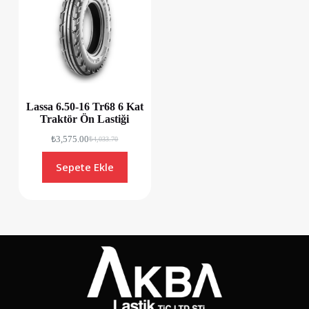
Lassa 6.50-16 Tr68 6 Kat
Traktör Ön Lastiği
₺
3,575.00
₺
4,033.70
Sepete Ekle