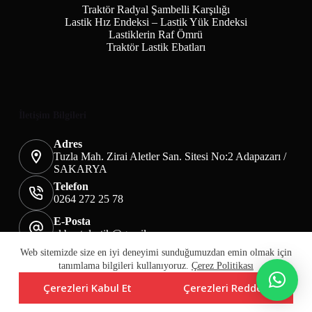
Traktör Radyal Şambelli Karşılığı
Lastik Hız Endeksi – Lastik Yük Endeksi
Lastiklerin Raf Ömrü
Traktör Lastik Ebatları
İletişim Bilgileri
Adres
Tuzla Mah. Zirai Aletler San. Sitesi No:2 Adapazarı /
SAKARYA
Telefon
0264 272 25 78
E-Posta
akbaotolastik@gmail.com
Mesafeli Satış Sözleşmesi
Teslimat&İade
Web sitemizde size en iyi deneyimi sunduğumuzdan emin olmak için
Üyelik KVKK Sayfası
Çerez Politikası
tanımlama bilgileri kullanıyoruz.
Çerez Politikası
Çerezleri Kabul Et
Çerezleri Reddet
Copyright © Akba Lastik Tic. Ltd. Şti.