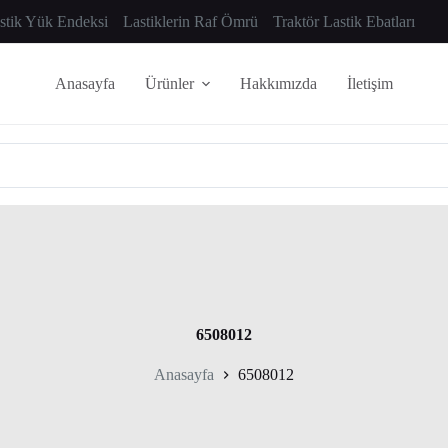
astik Yük Endeksi
Lastiklerin Raf Ömrü
Traktör Lastik Ebatları
Anasayfa
Ürünler
Hakkımızda
İletişim
6508012
Anasayfa
6508012