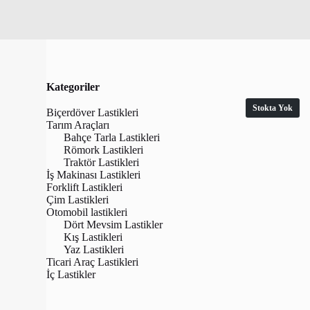
Kategoriler
Stokta Yok
Biçerdöver Lastikleri
Tarım Araçları
Bahçe Tarla Lastikleri
Römork Lastikleri
Traktör Lastikleri
İş Makinası Lastikleri
Forklift Lastikleri
Çim Lastikleri
Otomobil lastikleri
Dört Mevsim Lastikler
Kış Lastikleri
Yaz Lastikleri
Anlas 6.50/8
Ticari Araç Lastikleri
Çapa Maki
İç Lastikler
₺
2,