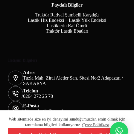
Faydalı Bilgiler
Traktör Radyal Şambelli Karşılığı
Lastik Hız Endeksi – Lastik Yük Endeksi
Lastiklerin Raf Ömrü
Traktör Lastik Ebatları
İletişim Bilgileri
Adres
Tuzla Mah. Zirai Aletler San. Sitesi No:2 Adapazarı /
SAKARYA
Telefon
0264 272 25 78
E-Posta
akbaotolastik@gmail.com
Mesafeli Satış Sözleşmesi
Teslimat&İade
Web sitemizde size en iyi deneyimi sunduğumuzdan emin olmak için
Üyelik KVKK Sayfası
Çerez Politikası
tanımlama bilgileri kullanıyoruz.
Çerez Politikası