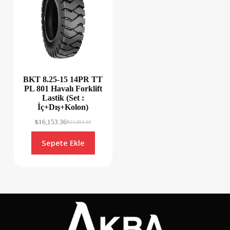
BKT 8.25-15 14PR TT
PL 801 Havalı Forklift
Lastik (Set :
İç+Dış+Kolon)
₺
16,153.36
₺
24,854.03
Sepete Ekle