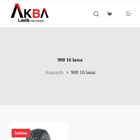
S
k
Shopping
i
cart
p
t
o
c
o
n
t
900 16 lassa
e
n
Anasayfa
900 16 lassa
t
İndirim