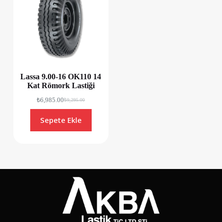
Lassa 9.00-16 OK110 14
Kat Römork Lastiği
₺
6,985.00
₺
9,295.00
Sepete Ekle