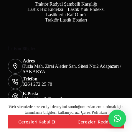
Traktör Radyal Şambelli Karşılığı
Lastik Hız Endeksi – Lastik Yük Endeksi
Lastiklerin Raf Ömrü
Traktör Lastik Ebatları
İletişim Bilgileri
Adres
Tuzla Mah. Zirai Aletler San. Sitesi No:2 Adapazarı /
SAKARYA
Telefon
0264 272 25 78
E-Posta
akbaotolastik@gmail.com
Mesafeli Satış Sözleşmesi
Teslimat&İade
Web sitemizde size en iyi deneyimi sunduğumuzdan emin olmak için
Üyelik KVKK Sayfası
Çerez Politikası
tanımlama bilgileri kullanıyoruz.
Çerez Politikası
Çerezleri Kabul Et
Çerezleri Reddet
Copyright © Akba Lastik Tic. Ltd. Şti.