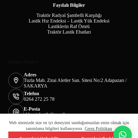
Faydalı Bilgiler
Traktör Radyal Şambelli Karşılığı
Lastik Hız Endeksi – Lastik Yük Endeksi
Lastiklerin Raf Ömrü
Traktör Lastik Ebatları
İletişim Bilgileri
Adres
Tuzla Mah. Zirai Aletler San. Sitesi No:2 Adapazarı /
SAKARYA
Telefon
0264 272 25 78
E-Posta
akbaotolastik@gmail.com
Mesafeli Satış Sözleşmesi
Teslimat&İade
Web sitemizde size en iyi deneyimi sunduğumuzdan emin olmak için
Üyelik KVKK Sayfası
Çerez Politikası
tanımlama bilgileri kullanıyoruz.
Çerez Politikası