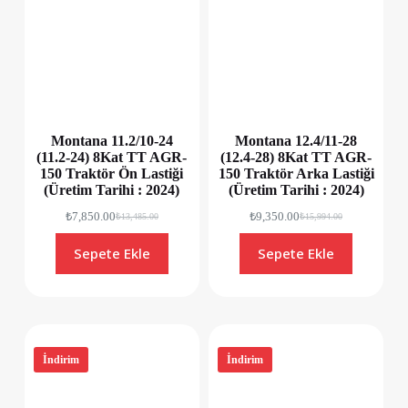
Montana 11.2/10-24
Montana 12.4/11-28
(11.2-24) 8Kat TT AGR-
(12.4-28) 8Kat TT AGR-
150 Traktör Ön Lastiği
150 Traktör Arka Lastiği
(Üretim Tarihi : 2024)
(Üretim Tarihi : 2024)
₺
7,850.00
₺
9,350.00
₺
13,485.00
₺
15,994.00
Sepete Ekle
Sepete Ekle
İndirim
İndirim