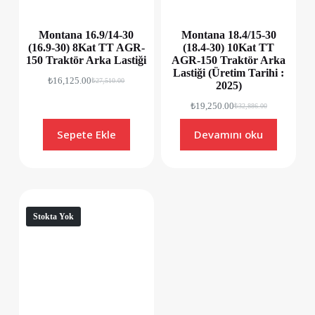
Montana 16.9/14-30
Montana 18.4/15-30
(16.9-30) 8Kat TT AGR-
(18.4-30) 10Kat TT
150 Traktör Arka Lastiği
AGR-150 Traktör Arka
Lastiği (Üretim Tarihi :
₺
16,125.00
₺
27,510.00
2025)
₺
19,250.00
₺
32,886.00
Sepete Ekle
Devamını oku
Stokta Yok