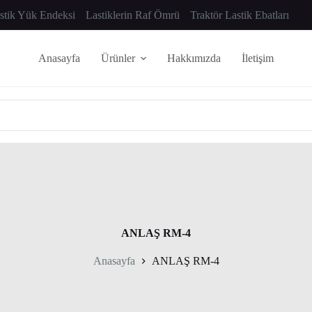
astik Yük Endeksi
Lastiklerin Raf Ömrü
Traktör Lastik Ebatları
Anasayfa
Ürünler
Hakkımızda
İletişim
ANLAŞ RM-4
Anasayfa
ANLAŞ RM-4