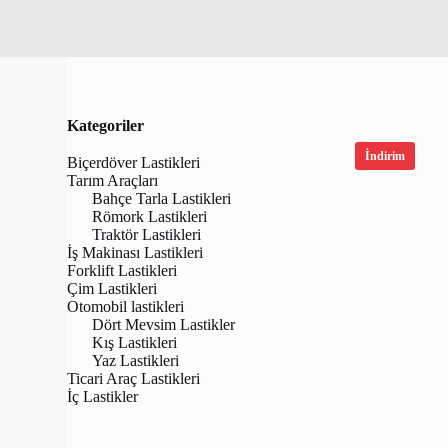
Kategoriler
İndirim
Biçerdöver Lastikleri
Tarım Araçları
Bahçe Tarla Lastikleri
Römork Lastikleri
Traktör Lastikleri
İş Makinası Lastikleri
Forklift Lastikleri
Çim Lastikleri
Otomobil lastikleri
Dört Mevsim Lastikler
Kış Lastikleri
Yaz Lastikleri
BKT 10.0/75
Ticari Araç Lastikleri
Kat Röm
İç Lastikler
₺
6,217.