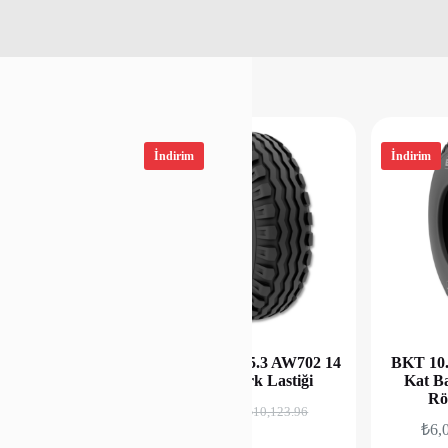
İndirim
İndirim
-15.3 AW702 12
BKT 10.0/75-15.3 AW702 14
BKT 10.
ork Lastiği
Kat Römork Lastiği
Kat B
Rö
75
₺
7,095.55
₺
9,012.08
₺
10,123.96
₺
6,