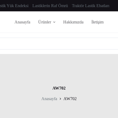
astik Yük Endeksi
Lastiklerin Raf Ömrü
Traktör Lastik Ebatları
Anasayfa
Ürünler
Hakkımızda
İletişim
AW702
Anasayfa
AW702