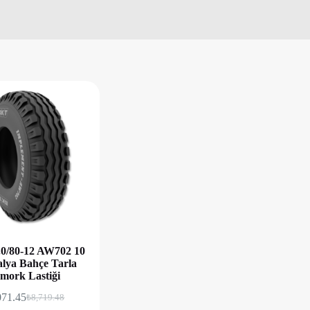
0/80-12 AW702 10
alya Bahçe Tarla
mork Lastiği
071.45
₺
8,719.48