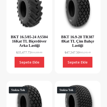
BKT 16.5/85-24 AS504
BKT 16.9-28 TR387
16Kat TL Biçerdöver
8Kat TL Çim Bahçe
Arka Lastiği
Lastiği
₺
35,477.75
₺
47,547.50
₺
54,569.90
₺
63,245.49
Sepete Ekle
Sepete Ekle
Stokta Yok
Stokta Yok