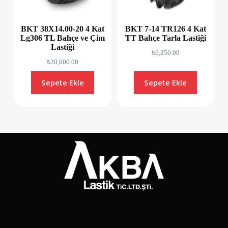
BKT 38X14.00-20 4 Kat
BKT 7-14 TR126 4 Kat
Lg306 TL Bahçe ve Çim
TT Bahçe Tarla Lastiği
Lastiği
₺
6,250.00
₺
20,000.00
Sepete Ekle
Sepete Ekle