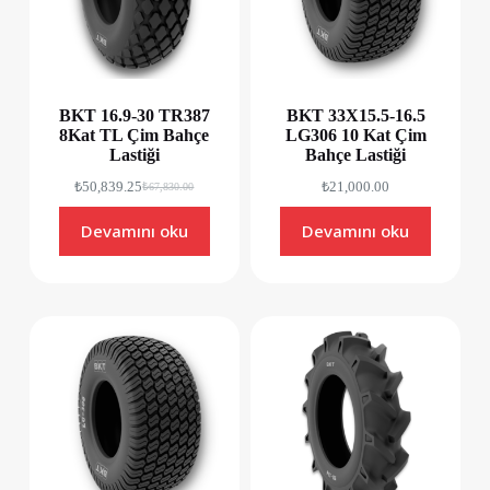
BKT 16.9-30 TR387
BKT 33X15.5-16.5
8Kat TL Çim Bahçe
LG306 10 Kat Çim
Lastiği
Bahçe Lastiği
₺
50,839.25
₺
21,000.00
₺
67,830.00
Devamını oku
Devamını oku