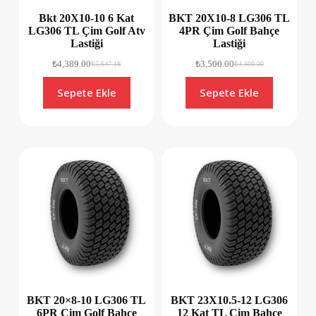
Bkt 20X10-10 6 Kat
BKT 20X10-8 LG306 TL
LG306 TL Çim Golf Atv
4PR Çim Golf Bahçe
Lastiği
Lastiği
₺
4,389.00
₺
3,500.00
₺
5,647.18
₺
4,600.00
Sepete Ekle
Sepete Ekle
BKT 20×8-10 LG306 TL
BKT 23X10.5-12 LG306
6PR Çim Golf Bahçe
12 Kat TL Çim Bahçe