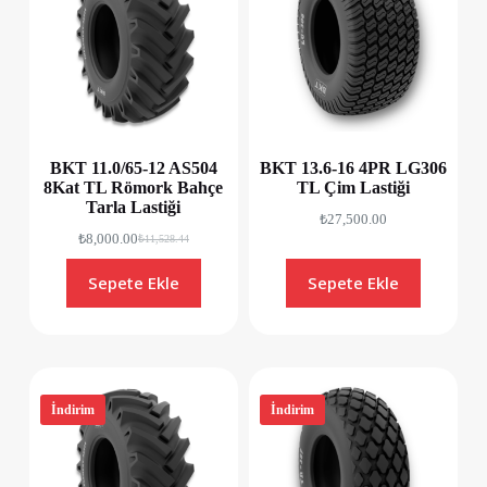
BKT 11.0/65-12 AS504
BKT 13.6-16 4PR LG306
8Kat TL Römork Bahçe
TL Çim Lastiği
Tarla Lastiği
₺
27,500.00
₺
8,000.00
₺
11,528.44
Sepete Ekle
Sepete Ekle
İndirim
İndirim