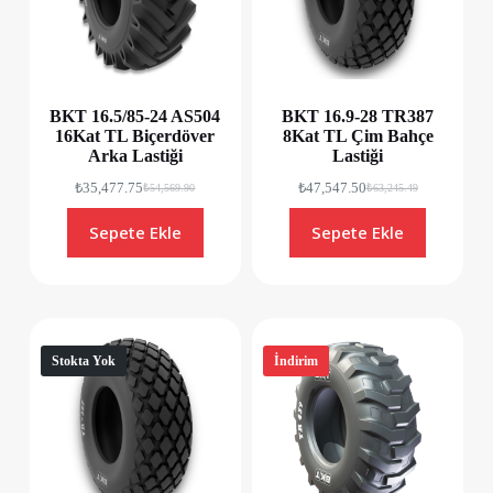
BKT 16.5/85-24 AS504
BKT 16.9-28 TR387
16Kat TL Biçerdöver
8Kat TL Çim Bahçe
Arka Lastiği
Lastiği
₺
35,477.75
₺
47,547.50
₺
54,569.90
₺
63,245.49
Sepete Ekle
Sepete Ekle
Stokta Yok
İndirim