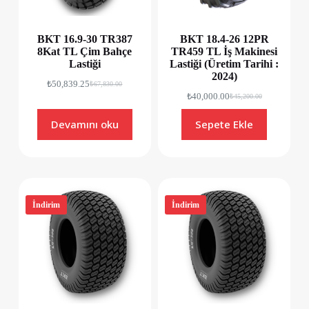
BKT 16.9-30 TR387
BKT 18.4-26 12PR
8Kat TL Çim Bahçe
TR459 TL İş Makinesi
Lastiği
Lastiği (Üretim Tarihi :
2024)
₺
50,839.25
₺
67,830.00
₺
40,000.00
₺
45,200.00
Devamını oku
Sepete Ekle
İndirim
İndirim