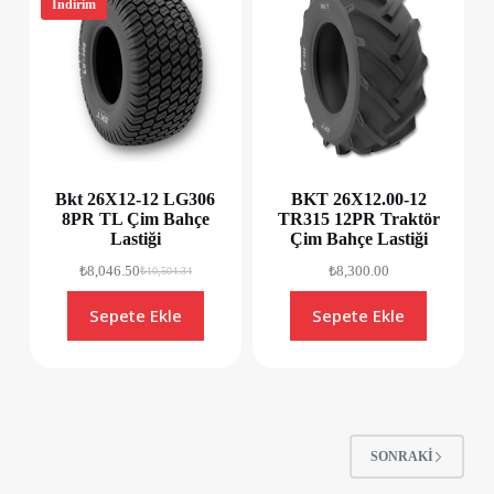
İndirim
Bkt 26X12-12 LG306
BKT 26X12.00-12
8PR TL Çim Bahçe
TR315 12PR Traktör
Lastiği
Çim Bahçe Lastiği
₺
8,046.50
₺
8,300.00
₺
10,504.34
Sepete Ekle
Sepete Ekle
SONRAKI