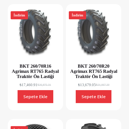
İndirim
İndirim
BKT 260/70R16
BKT 260/70R20
Agrimax RT765 Radyal
Agrimax RT765 Radyal
Traktör Ön Lastiği
Traktör Ön Lastiği
₺
17,460.91
₺
13,679.05
₺
26,875.31
₺
21,067.20
Sepete Ekle
Sepete Ekle