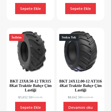
Sepete Ekle
Sepete Ekle
İndirim
Stokta Yok
BKT 23X8.50-12 TR315
BKT 24X12.00-12 AT316
8Kat Traktör Bahçe Çim
4Kat Traktör Bahçe Çim
Lastiği
Lastiği
₺
5,652.50
₺
9,642.50
₺
7,315.00
₺
12,635.00
Sepete Ekle
Devamını oku