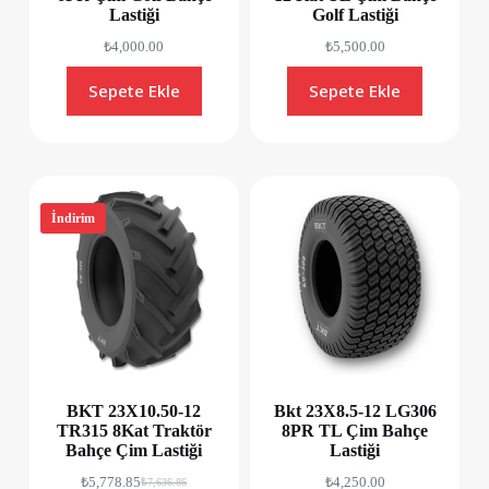
Lastiği
Golf Lastiği
₺
4,000.00
₺
5,500.00
Sepete Ekle
Sepete Ekle
İndirim
BKT 23X10.50-12
Bkt 23X8.5-12 LG306
TR315 8Kat Traktör
8PR TL Çim Bahçe
Bahçe Çim Lastiği
Lastiği
₺
5,778.85
₺
4,250.00
₺
7,636.86