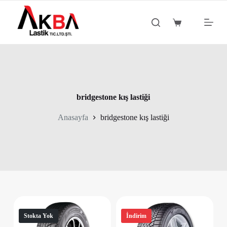
S
k
Shopping
i
cart
p
t
o
c
o
n
t
bridgestone kış lastiği
e
n
Anasayfa
bridgestone kış lastiği
t
Stokta Yok
İndirim