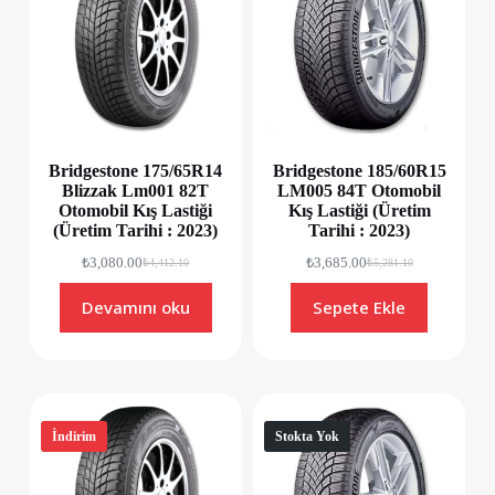
Bridgestone 175/65R14
Bridgestone 185/60R15
Blizzak Lm001 82T
LM005 84T Otomobil
Otomobil Kış Lastiği
Kış Lastiği (Üretim
(Üretim Tarihi : 2023)
Tarihi : 2023)
₺
3,080.00
₺
3,685.00
₺
4,412.10
₺
5,281.10
Devamını oku
Sepete Ekle
İndirim
Stokta Yok