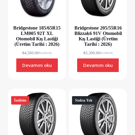
Bridgestone 185/65R15
Bridgestone 205/55R16
LM005 92T XL
Blizzak6 91V Otomobil
Otomobil Kış Lastiği
Kış Lastiği (Üretim
(Üretim Tarihi : 2026)
Tarihi : 2026)
₺
4,500.00
₺
5,300.00
₺
5,926.00
₺
7,069.00
Devamını oku
Devamını oku
İndirim
Stokta Yok