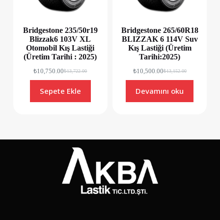
Bridgestone 235/50r19
Bridgestone 265/60R18
Blizzak6 103V XL
BLIZZAK 6 114V Suv
Otomobil Kış Lastiği
Kış Lastiği (Üretim
(Üretim Tarihi : 2025)
Tarihi:2025)
₺
10,750.00
₺
10,500.00
₺
13,722.00
₺
13,152.00
Sepete Ekle
Devamını oku