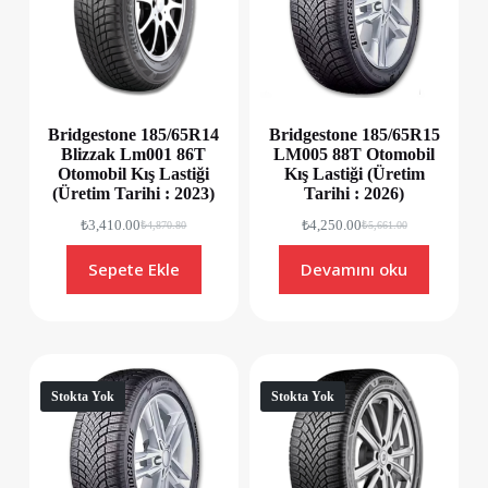
Bridgestone 185/65R14
Bridgestone 185/65R15
Blizzak Lm001 86T
LM005 88T Otomobil
Otomobil Kış Lastiği
Kış Lastiği (Üretim
(Üretim Tarihi : 2023)
Tarihi : 2026)
₺
3,410.00
₺
4,250.00
₺
4,870.80
₺
5,661.00
Sepete Ekle
Devamını oku
Stokta Yok
Stokta Yok