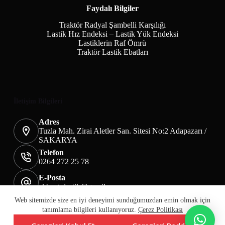
Faydalı Bilgiler
Traktör Radyal Şambelli Karşılığı
Lastik Hız Endeksi – Lastik Yük Endeksi
Lastiklerin Raf Ömrü
Traktör Lastik Ebatları
İletişim Bilgileri
Adres
Tuzla Mah. Zirai Aletler San. Sitesi No:2 Adapazarı /
SAKARYA
Telefon
0264 272 25 78
E-Posta
akbaotolastik@gmail.com
Mesafeli Satış Sözleşmesi
Teslimat&İade
Web sitemizde size en iyi deneyimi sunduğumuzdan emin olmak için
Üyelik KVKK Sayfası
Çerez Politikası
tanımlama bilgileri kullanıyoruz.
Çerez Politikası