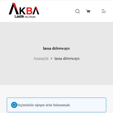
S
k
Shopping
i
cart
p
t
o
c
o
n
t
lassa driveways
e
n
Anasayfa
lassa driveways
t
Seçiminizle eşleşen ürün bulunamadı.