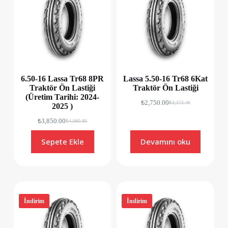
6.50-16 Lassa Tr68 8PR
Lassa 5.50-16 Tr68 6Kat
Traktör Ön Lastiği
Traktör Ön Lastiği
(Üretim Tarihi: 2024-
₺
2,750.00
₺
3,172.40
2025 )
₺
3,850.00
₺
4,980.80
Sepete Ekle
Devamını oku
İndirim
İndirim