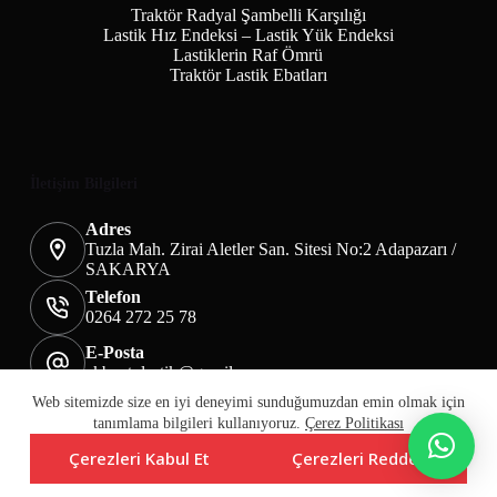
Traktör Radyal Şambelli Karşılığı
Lastik Hız Endeksi – Lastik Yük Endeksi
Lastiklerin Raf Ömrü
Traktör Lastik Ebatları
İletişim Bilgileri
Adres
Tuzla Mah. Zirai Aletler San. Sitesi No:2 Adapazarı /
SAKARYA
Telefon
0264 272 25 78
E-Posta
akbaotolastik@gmail.com
Mesafeli Satış Sözleşmesi
Teslimat&İade
Web sitemizde size en iyi deneyimi sunduğumuzdan emin olmak için
Üyelik KVKK Sayfası
Çerez Politikası
tanımlama bilgileri kullanıyoruz.
Çerez Politikası
Çerezleri Kabul Et
Çerezleri Reddet
Copyright © Akba Lastik Tic. Ltd. Şti.