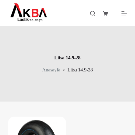
S
k
Shopping
i
cart
p
t
o
c
o
n
t
Litsa 14.9-28
e
n
Anasayfa
Litsa 14.9-28
t