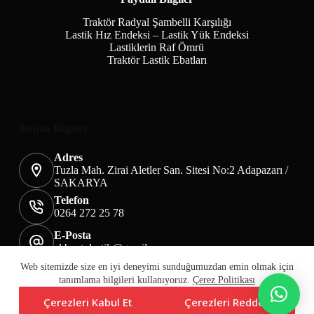
Traktör Radyal Şambelli Karşılığı
Lastik Hız Endeksi – Lastik Yük Endeksi
Lastiklerin Raf Ömrü
Traktör Lastik Ebatları
İletişim Bilgileri
Adres
Tuzla Mah. Zirai Aletler San. Sitesi No:2 Adapazarı /
SAKARYA
Telefon
0264 272 25 78
E-Posta
akbaotolastik@gmail.com
Mesafeli Satış Sözleşmesi
Teslimat&İade
Web sitemizde size en iyi deneyimi sunduğumuzdan emin olmak için
Üyelik KVKK Sayfası
Çerez Politikası
tanımlama bilgileri kullanıyoruz.
Çerez Politikası
Çerezleri Kabul Et
Çerezleri Reddet