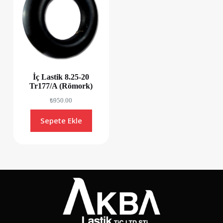
İç Lastik 8.25-20
Tr177/A (Römork)
₺
950.00
Sepete Ekle