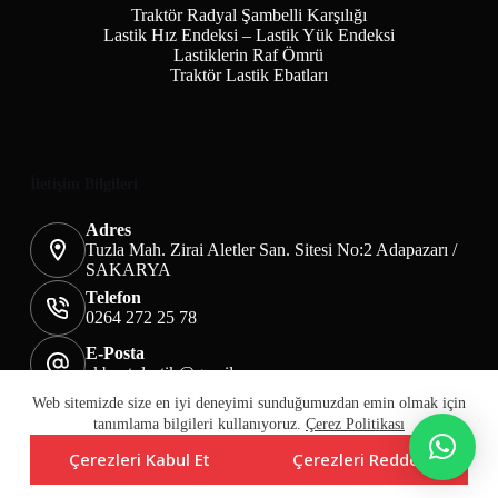
Traktör Radyal Şambelli Karşılığı
Lastik Hız Endeksi – Lastik Yük Endeksi
Lastiklerin Raf Ömrü
Traktör Lastik Ebatları
İletişim Bilgileri
Adres
Tuzla Mah. Zirai Aletler San. Sitesi No:2 Adapazarı /
SAKARYA
Telefon
0264 272 25 78
E-Posta
akbaotolastik@gmail.com
Mesafeli Satış Sözleşmesi
Teslimat&İade
Web sitemizde size en iyi deneyimi sunduğumuzdan emin olmak için
Üyelik KVKK Sayfası
Çerez Politikası
tanımlama bilgileri kullanıyoruz.
Çerez Politikası
Çerezleri Kabul Et
Çerezleri Reddet
Copyright © Akba Lastik Tic. Ltd. Şti.