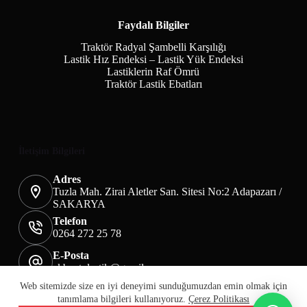
Faydalı Bilgiler
Traktör Radyal Şambelli Karşılığı
Lastik Hız Endeksi – Lastik Yük Endeksi
Lastiklerin Raf Ömrü
Traktör Lastik Ebatları
İletişim Bilgileri
Adres
Tuzla Mah. Zirai Aletler San. Sitesi No:2 Adapazarı /
SAKARYA
Telefon
0264 272 25 78
E-Posta
akbaotolastik@gmail.com
Mesafeli Satış Sözleşmesi
Teslimat&İade
Web sitemizde size en iyi deneyimi sunduğumuzdan emin olmak için
Üyelik KVKK Sayfası
Çerez Politikası
tanımlama bilgileri kullanıyoruz.
Çerez Politikası