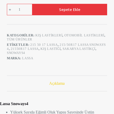
Lassa
Sepete Ekle
215/50R17
Snoways4
95V
XL
Kış
Lastiği
KATEGORILER:
KIŞ LASTIKLERI
,
OTOMOBIL LASTIKLERI
,
(Üretim
TÜM ÜRÜNLER
Tarihi:
2022)
ETIKETLER:
215 50 17 LASSA
,
215/50R17 LASSA SNOWAYS
adet
4
,
21550R17 LASSA
,
KIŞ LASTIĞI
,
SAKARYA LASTIKÇI
,
SNOWAYS4
MARKA:
LASSA
Açıklama
Lassa Snoways4
Yüksek Sayıda Eğimli Oluk Yapısı Sayesinde Üstün