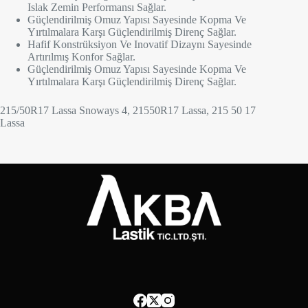
Islak Zemin Performansı Sağlar.
Güçlendirilmiş Omuz Yapısı Sayesinde Kopma Ve
Yırtılmalara Karşı Güçlendirilmiş Direnç Sağlar.
Hafif Konstrüksiyon Ve Inovatif Dizaynı Sayesinde
Artırılmış Konfor Sağlar.
Güçlendirilmiş Omuz Yapısı Sayesinde Kopma Ve
Yırtılmalara Karşı Güçlendirilmiş Direnç Sağlar.
215/50R17 Lassa Snoways 4, 21550R17 Lassa, 215 50 17
Lassa