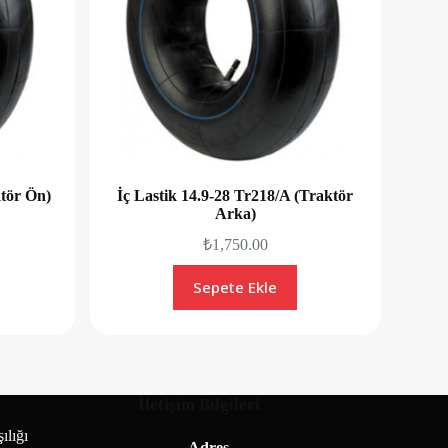
ktör Ön)
İç Lastik 14.9-28 Tr218/A (Traktör
Arka)
₺
1,750.00
Sepete Ekle
İletişim Bilgileri
ılığı
Adres