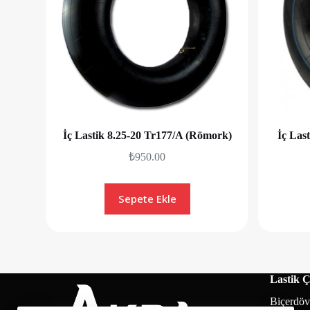
İç Lastik 8.25-20 Tr177/A (Römork)
İç Las
₺
950.00
Sepete Ekle
Lastik Çe
Biçerdöve