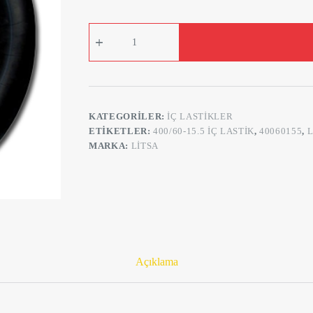
İç
Lastik
400/60-
15.5
Tr15
(Römork)
adet
KATEGORILER:
İÇ LASTIKLER
ETIKETLER:
400/60-15.5 IÇ LASTIK
,
40060155
,
L
MARKA:
LITSA
Açıklama