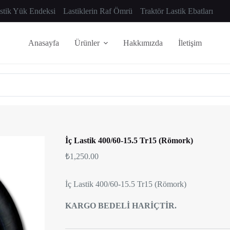
astik Yük Endeksi
Lastiklerin Raf Ömrü
Traktör Lastik Ebatları
Anasayfa
Ürünler
Hakkımızda
İletişim
İç Lastik 400/60-15.5 Tr15 (Römork)
₺
1,250.00
İç Lastik 400/60-15.5 Tr15 (Römork)
KARGO BEDELİ HARİÇTİR.