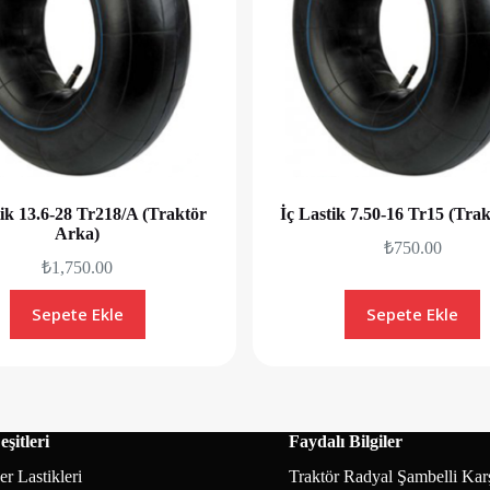
tik 13.6-28 Tr218/A (Traktör
İç Lastik 7.50-16 Tr15 (Tra
Arka)
₺
750.00
₺
1,750.00
Sepete Ekle
Sepete Ekle
şitleri
Faydalı Bilgiler
r Lastikleri
Traktör Radyal Şambelli Karş