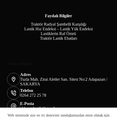
Faydalı Bilgiler
Traktör Radyal Şambelli Karşılığı
Lastik Hız Endeksi – Lastik Yük Endeksi
Lastiklerin Raf Ömrü
Traktör Lastik Ebatları
İletişim Bilgileri
Adres
Tuzla Mah. Zirai Aletler San. Sitesi No:2 Adapazarı /
SAKARYA
Telefon
0264 272 25 78
E-Posta
akbaotolastik@gmail.com
Mesafeli Satış Sözleşmesi
Teslimat&İade
Web sitemizde size en iyi deneyimi sunduğumuzdan emin olmak için