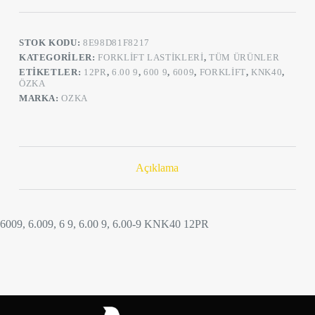
12PR
Havalı
Forklift
STOK KODU:
8E98D81F8217
Lastik
adet
KATEGORILER:
FORKLIFT LASTIKLERI
,
TÜM ÜRÜNLER
ETIKETLER:
12PR
,
6.00 9
,
600 9
,
6009
,
FORKLIFT
,
KNK40
,
ÖZKA
MARKA:
OZKA
Açıklama
6009, 6.009, 6 9, 6.00 9, 6.00-9 KNK40 12PR