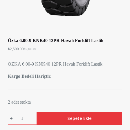
Özka 6.00-9 KNK40 12PR Havalı Forklift Lastik
₺
2,500.00
₺
6,188.00
ÖZKA 6.00-9 KNK40 12PR Havalı Forklift Lastik
Kargo Bedeli Hariçtir.
2 adet stokta
Özka
Sepete Ekle
6.00-
9
KNK40