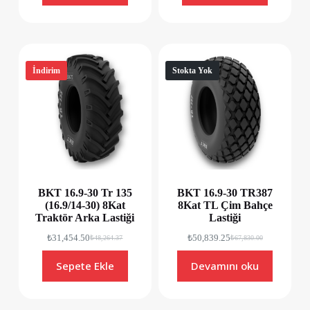
İndirim
Stokta Yok
BKT 16.9-30 Tr 135
BKT 16.9-30 TR387
(16.9/14-30) 8Kat
8Kat TL Çim Bahçe
Traktör Arka Lastiği
Lastiği
₺
31,454.50
₺
50,839.25
₺
48,264.37
₺
67,830.00
Sepete Ekle
Devamını oku