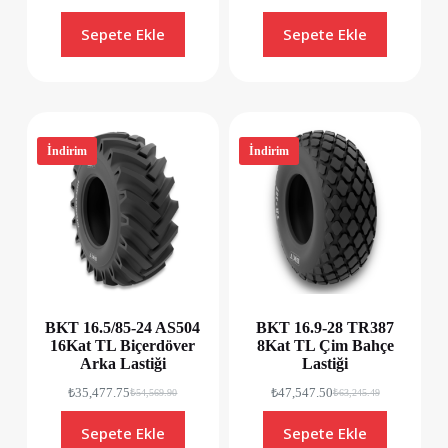
Sepete Ekle
Sepete Ekle
İndirim
İndirim
BKT 16.5/85-24 AS504
BKT 16.9-28 TR387
16Kat TL Biçerdöver
8Kat TL Çim Bahçe
Arka Lastiği
Lastiği
₺
35,477.75
₺
47,547.50
₺
54,569.90
₺
63,245.49
Sepete Ekle
Sepete Ekle