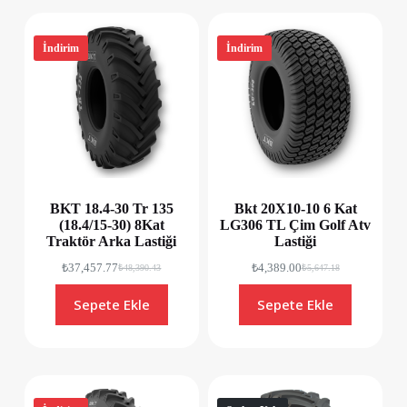
İndirim
İndirim
BKT 18.4-30 Tr 135
Bkt 20X10-10 6 Kat
(18.4/15-30) 8Kat
LG306 TL Çim Golf Atv
Traktör Arka Lastiği
Lastiği
₺
37,457.77
₺
4,389.00
₺
48,390.43
₺
5,647.18
Sepete Ekle
Sepete Ekle