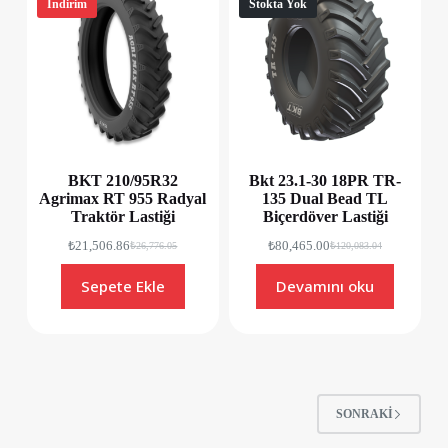
İndirim
Stokta Yok
BKT 210/95R32
Bkt 23.1-30 18PR TR-
Agrimax RT 955 Radyal
135 Dual Bead TL
Traktör Lastiği
Biçerdöver Lastiği
₺
21,506.86
₺
80,465.00
₺
26,776.05
₺
120,083.04
Sepete Ekle
Devamını oku
SONRAKI