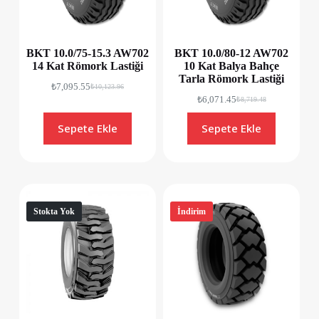
BKT 10.0/75-15.3 AW702
BKT 10.0/80-12 AW702
14 Kat Römork Lastiği
10 Kat Balya Bahçe
Tarla Römork Lastiği
₺
7,095.55
₺
10,123.96
₺
6,071.45
₺
8,719.48
Sepete Ekle
Sepete Ekle
Stokta Yok
İndirim