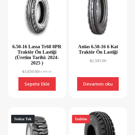
6.50-16 Lassa Tr68 8PR
Anlas 6.50-16 6 Kat
Traktör Ön Lastiği
Traktör Ön Lastiği
(Üretim Tarihi: 2024-
₺
2,585.00
2025 )
₺
3,850.00
₺
4,980.80
Sepete Ekle
Devamını oku
Stokta Yok
İndirim