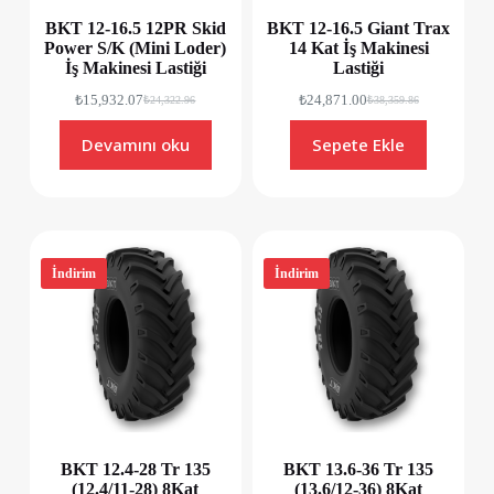
BKT 12-16.5 12PR Skid
BKT 12-16.5 Giant Trax
Power S/K (Mini Loder)
14 Kat İş Makinesi
İş Makinesi Lastiği
Lastiği
₺
15,932.07
₺
24,871.00
₺
24,322.96
₺
38,359.86
Devamını oku
Sepete Ekle
İndirim
İndirim
BKT 12.4-28 Tr 135
BKT 13.6-36 Tr 135
(12.4/11-28) 8Kat
(13.6/12-36) 8Kat