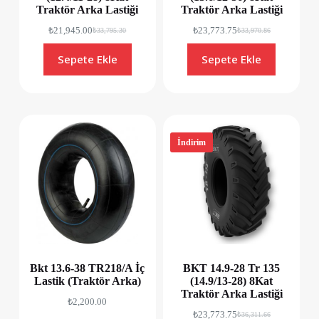
Traktör Arka Lastiği
Traktör Arka Lastiği
₺
21,945.00
₺
23,773.75
₺
33,795.30
₺
33,970.86
Sepete Ekle
Sepete Ekle
İndirim
Bkt 13.6-38 TR218/A İç
BKT 14.9-28 Tr 135
Lastik (Traktör Arka)
(14.9/13-28) 8Kat
Traktör Arka Lastiği
₺
2,200.00
₺
23,773.75
₺
36,311.66