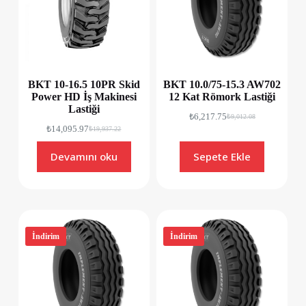
BKT 10-16.5 10PR Skid
BKT 10.0/75-15.3 AW702
Power HD İş Makinesi
12 Kat Römork Lastiği
Lastiği
₺
6,217.75
₺
9,012.08
₺
14,095.97
₺
19,937.22
Devamını oku
Sepete Ekle
İndirim
İndirim