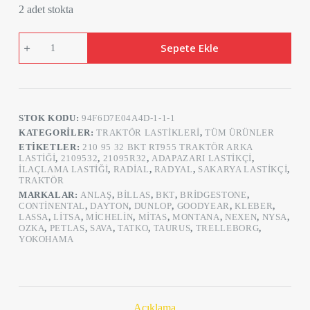
2 adet stokta
BKT
Sepete Ekle
210/95R32
Agrimax
RT
955
Radyal
Traktör
STOK KODU:
94F6D7E04A4D-1-1-1
Lastiği
adet
KATEGORILER:
TRAKTÖR LASTIKLERI
,
TÜM ÜRÜNLER
ETIKETLER:
210 95 32 BKT RT955 TRAKTÖR ARKA
LASTIĞI
,
2109532
,
21095R32
,
ADAPAZARI LASTIKÇI
,
İLAÇLAMA LASTIĞI
,
RADIAL
,
RADYAL
,
SAKARYA LASTIKÇI
,
TRAKTÖR
MARKALAR:
ANLAŞ
,
BILLAS
,
BKT
,
BRIDGESTONE
,
CONTINENTAL
,
DAYTON
,
DUNLOP
,
GOODYEAR
,
KLEBER
,
LASSA
,
LITSA
,
MICHELIN
,
MITAS
,
MONTANA
,
NEXEN
,
NYSA
,
OZKA
,
PETLAS
,
SAVA
,
TATKO
,
TAURUS
,
TRELLEBORG
,
YOKOHAMA
Açıklama