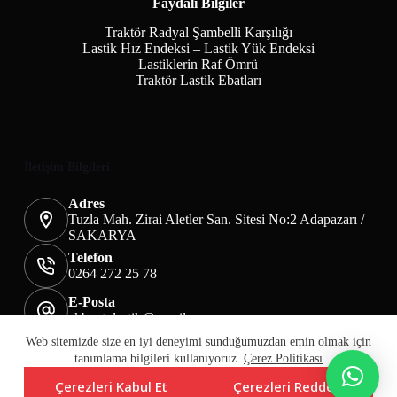
Faydalı Bilgiler
Traktör Radyal Şambelli Karşılığı
Lastik Hız Endeksi – Lastik Yük Endeksi
Lastiklerin Raf Ömrü
Traktör Lastik Ebatları
İletişim Bilgileri
Adres
Tuzla Mah. Zirai Aletler San. Sitesi No:2 Adapazarı /
SAKARYA
Telefon
0264 272 25 78
E-Posta
akbaotolastik@gmail.com
Mesafeli Satış Sözleşmesi
Teslimat&İade
Web sitemizde size en iyi deneyimi sunduğumuzdan emin olmak için
Üyelik KVKK Sayfası
Çerez Politikası
tanımlama bilgileri kullanıyoruz.
Çerez Politikası
Çerezleri Kabul Et
Çerezleri Reddet