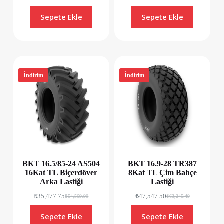
Sepete Ekle
Sepete Ekle
İndirim
İndirim
BKT 16.5/85-24 AS504
BKT 16.9-28 TR387
16Kat TL Biçerdöver
8Kat TL Çim Bahçe
Arka Lastiği
Lastiği
₺
35,477.75
₺
47,547.50
₺
54,569.90
₺
63,245.49
Sepete Ekle
Sepete Ekle