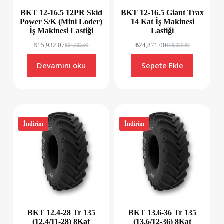
BKT 12-16.5 12PR Skid
BKT 12-16.5 Giant Trax
Power S/K (Mini Loder)
14 Kat İş Makinesi
İş Makinesi Lastiği
Lastiği
₺
15,932.07
₺
24,871.00
₺
24,322.96
₺
38,359.86
Devamını oku
Sepete Ekle
İndirim
İndirim
BKT 12.4-28 Tr 135
BKT 13.6-36 Tr 135
(12.4/11-28) 8Kat
(13.6/12-36) 8Kat