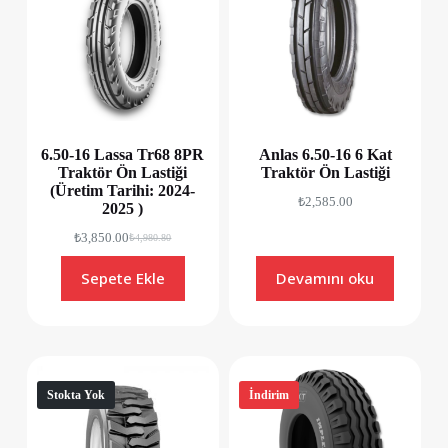
6.50-16 Lassa Tr68 8PR
Anlas 6.50-16 6 Kat
Traktör Ön Lastiği
Traktör Ön Lastiği
(Üretim Tarihi: 2024-
₺
2,585.00
2025 )
₺
3,850.00
₺
4,980.80
Sepete Ekle
Devamını oku
Stokta Yok
İndirim