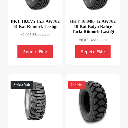
BKT 10.0/75-15.3 AW702
BKT 10.0/80-12 AW702
14 Kat Römork Lastiği
10 Kat Balya Bahçe
Tarla Römork Lastiği
₺
7,095.55
₺
10,123.96
₺
6,071.45
₺
8,719.48
Sepete Ekle
Sepete Ekle
Stokta Yok
İndirim