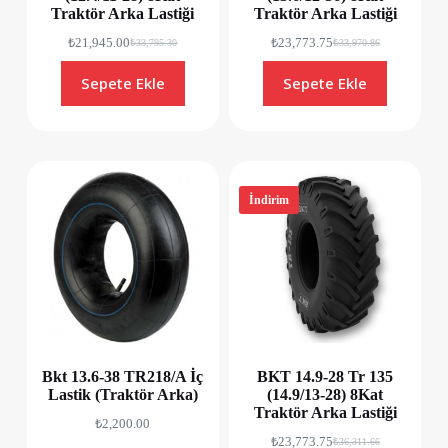
Traktör Arka Lastiği
Traktör Arka Lastiği
₺
21,945.00
₺
23,773.75
₺
33,795.30
₺
33,970.86
Sepete Ekle
Sepete Ekle
İndirim
Bkt 13.6-38 TR218/A İç
BKT 14.9-28 Tr 135
Lastik (Traktör Arka)
(14.9/13-28) 8Kat
Traktör Arka Lastiği
₺
2,200.00
₺
23,773.75
₺
36,311.66