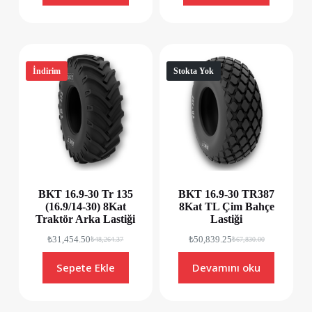
İndirim
Stokta Yok
BKT 16.9-30 Tr 135
BKT 16.9-30 TR387
(16.9/14-30) 8Kat
8Kat TL Çim Bahçe
Traktör Arka Lastiği
Lastiği
₺
31,454.50
₺
50,839.25
₺
48,264.37
₺
67,830.00
Sepete Ekle
Devamını oku