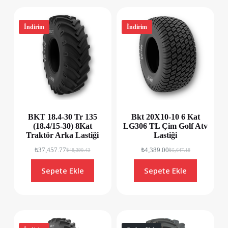
İndirim
İndirim
BKT 18.4-30 Tr 135
Bkt 20X10-10 6 Kat
(18.4/15-30) 8Kat
LG306 TL Çim Golf Atv
Traktör Arka Lastiği
Lastiği
₺
37,457.77
₺
4,389.00
₺
48,390.43
₺
5,647.18
Sepete Ekle
Sepete Ekle