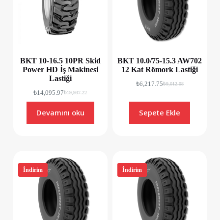
BKT 10-16.5 10PR Skid
BKT 10.0/75-15.3 AW702
Power HD İş Makinesi
12 Kat Römork Lastiği
Lastiği
₺
6,217.75
₺
9,012.08
₺
14,095.97
₺
19,937.22
Devamını oku
Sepete Ekle
İndirim
İndirim