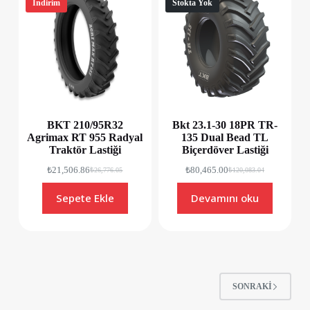
İndirim
Stokta Yok
BKT 210/95R32
Bkt 23.1-30 18PR TR-
Agrimax RT 955 Radyal
135 Dual Bead TL
Traktör Lastiği
Biçerdöver Lastiği
₺
21,506.86
₺
80,465.00
₺
26,776.05
₺
120,083.04
Sepete Ekle
Devamını oku
SONRAKI