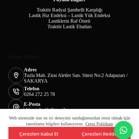
Traktör Radyal Şambelli Karşılığı
Lastik Hız Endeksi – Lastik Yük Endeksi
Lastiklerin Raf Ömrü
Traktör Lastik Ebatları
İletişim Bilgileri
Adres
Tuzla Mah. Zirai Aletler San. Sitesi No:2 Adapazarı /
SAKARYA
Telefon
0264 272 25 78
E-Posta
akbaotolastik@gmail.com
Mesafeli Satış Sözleşmesi
Teslimat&İade
Web sitemizde size en iyi deneyimi sunduğumuzdan emin olmak için
Üyelik KVKK Sayfası
Çerez Politikası
tanımlama bilgileri kullanıyoruz.
Çerez Politikası
Çerezleri Kabul Et
Çerezleri Reddet