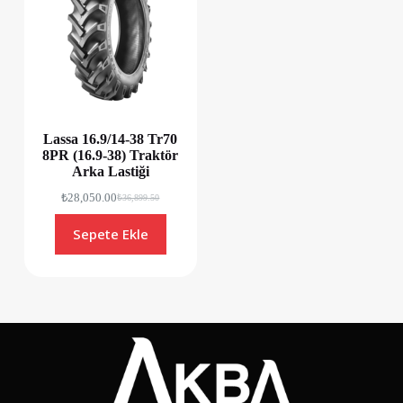
Lassa 16.9/14-38 Tr70
8PR (16.9-38) Traktör
Arka Lastiği
₺
28,050.00
₺
36,899.50
Sepete Ekle