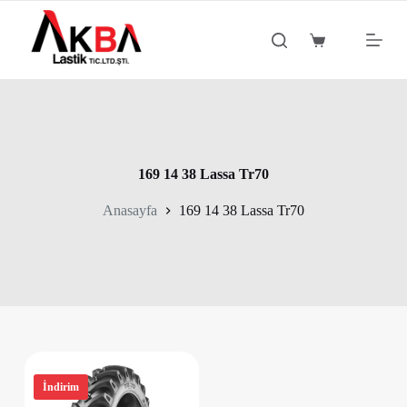
S
k
Shopping
i
cart
p
t
o
c
o
n
t
169 14 38 Lassa Tr70
e
n
Anasayfa
169 14 38 Lassa Tr70
t
İndirim