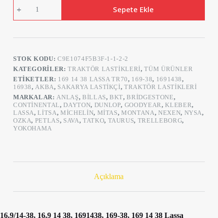
Lassa
Sepete Ekle
16.9/14-
38
Tr70
8PR
(16.9-
38)
STOK KODU:
C9E1074F5B3F-1-1-2-2
Traktör
Arka
KATEGORILER:
TRAKTÖR LASTIKLERI
,
TÜM ÜRÜNLER
Lastiği
ETIKETLER:
169 14 38 LASSA TR70
,
169-38
,
1691438
,
adet
16938
,
AKBA
,
SAKARYA LASTIKÇI
,
TRAKTÖR LASTIKLERI
MARKALAR:
ANLAŞ
,
BILLAS
,
BKT
,
BRIDGESTONE
,
CONTINENTAL
,
DAYTON
,
DUNLOP
,
GOODYEAR
,
KLEBER
,
LASSA
,
LITSA
,
MICHELIN
,
MITAS
,
MONTANA
,
NEXEN
,
NYSA
,
OZKA
,
PETLAS
,
SAVA
,
TATKO
,
TAURUS
,
TRELLEBORG
,
YOKOHAMA
Açıklama
16.9/14-38, 16.9 14 38, 1691438, 169-38, 169 14 38 Lassa