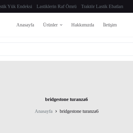
astik Yük Endeksi
Lastiklerin Raf Ömrü
Traktör Lastik Ebatları
Anasayfa
Ürünler
Hakkımızda
İletişim
bridgestone turanza6
Anasayfa
bridgestone turanza6