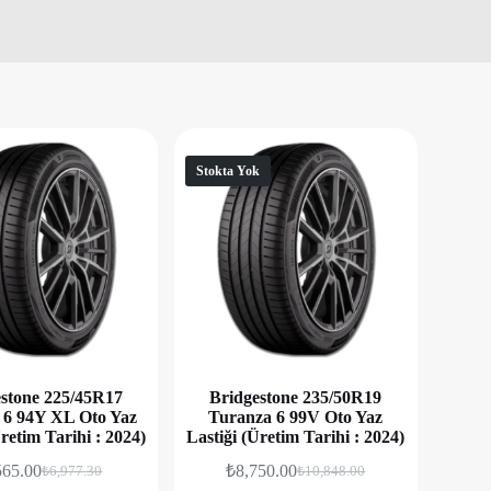
Stokta Yok
stone 225/45R17
Bridgestone 235/50R19
 6 94Y XL Oto Yaz
Turanza 6 99V Oto Yaz
Üretim Tarihi : 2024)
Lastiği (Üretim Tarihi : 2024)
565.00
₺
8,750.00
₺
6,977.30
₺
10,848.00