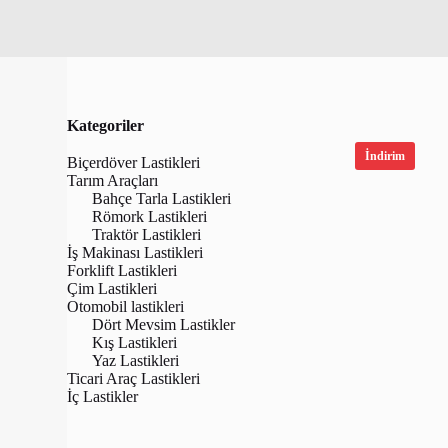
Kategoriler
İndirim
Biçerdöver Lastikleri
Tarım Araçları
Bahçe Tarla Lastikleri
Römork Lastikleri
Traktör Lastikleri
İş Makinası Lastikleri
Forklift Lastikleri
Çim Lastikleri
Otomobil lastikleri
Dört Mevsim Lastikler
Kış Lastikleri
Yaz Lastikleri
Bridgesto
Ticari Araç Lastikleri
Turanza 6 
İç Lastikler
Lastiği (Üret
₺
7,000.