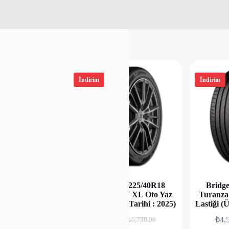
İndirim
İndirim
ne 215/55R17
Bridgestone 225/40R18
Bridge
98W XL Oto Yaz
Turanza 6 92Y XL Oto Yaz
Turanza
im Tarihi : 2026)
Lastiği (Üretim Tarihi : 2025)
Lastiği (
00
₺
5,500.00
₺
4,
₺
8,714.00
₺
6,730.00