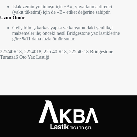
Islak zemin yol tutuşu için «A», yuvarlanma direnci
(yakıt tüketimi) için de «B» etiket değerine sahiptir.
Uzun Ömür
Geliştirilmiş karkas yapısı ve karışımındaki yenilikçi
malzemeler ile; önceki nesil Bridgestone yaz lastiklerine
göre %11 daha fazla ömür sunar.
225/40R18, 2254018, 225 40 R18, 225 40 18 Bridgestone
Turanza6 Oto Yaz Lastiği