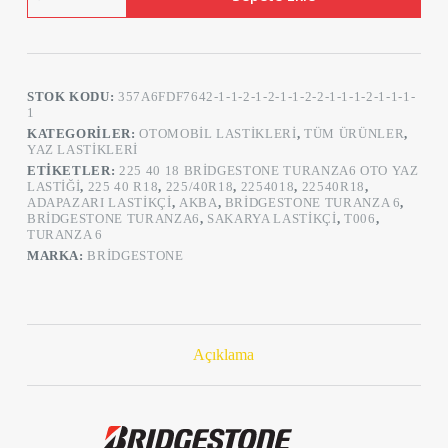
Turanza
6
92Y
XL
Oto
STOK KODU:
357A6FDF7642-1-1-2-1-2-1-1-2-2-1-1-1-2-1-1-1-
Yaz
1
Lastiği
(Üretim
KATEGORILER:
OTOMOBIL LASTIKLERI
,
TÜM ÜRÜNLER
,
Tarihi
YAZ LASTIKLERI
:
ETIKETLER:
225 40 18 BRIDGESTONE TURANZA6 OTO YAZ
2025)
LASTIĞI
,
225 40 R18
,
225/40R18
,
2254018
,
22540R18
,
adet
ADAPAZARI LASTIKÇI
,
AKBA
,
BRIDGESTONE TURANZA 6
,
BRIDGESTONE TURANZA6
,
SAKARYA LASTIKÇI
,
T006
,
TURANZA 6
MARKA:
BRIDGESTONE
Açıklama