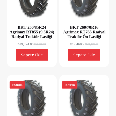
BKT 250/85R24
BKT 260/70R16
Agrimax RT855 (9.5R24)
Agrimax RT765 Radyal
Radyal Traktör Lastiği
Traktör Ön Lastiği
₺
19,874.86
₺
17,460.91
₺
30,576.70
₺
26,875.31
Sepete Ekle
Sepete Ekle
İndirim
İndirim