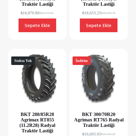
Traktör Lastiği
Traktör Lastiği
₺
16,970.80
₺
18,653.25
₺
26,143.81
₺
26,553.45
Sepete Ekle
Sepete Ekle
Stokta Yok
İndirim
BKT 280/85R28
BKT 300/70R20
Agrimax RT855
Agrimax RT765 Radyal
(11.2R28) Radyal
Traktör Lastiği
Traktör Lastiği
₺
16,605.05
₺
25,456.20