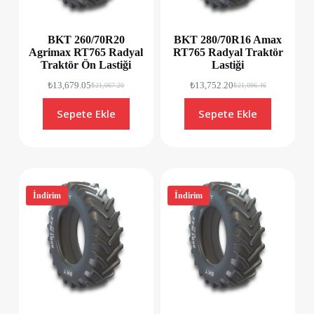
BKT 260/70R20
BKT 280/70R16 Amax
Agrimax RT765 Radyal
RT765 Radyal Traktör
Traktör Ön Lastiği
Lastiği
₺
13,679.05
₺
13,752.20
₺
21,067.20
₺
21,096.46
Sepete Ekle
Sepete Ekle
İndirim
İndirim