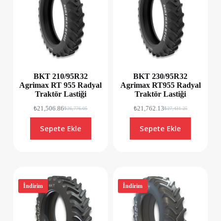
BKT 210/95R32
BKT 230/95R32
Agrimax RT 955 Radyal
Agrimax RT955 Radyal
Traktör Lastiği
Traktör Lastiği
₺
21,506.86
₺
21,762.13
₺
26,776.05
₺
27,431.25
Sepete Ekle
Sepete Ekle
İndirim
İndirim