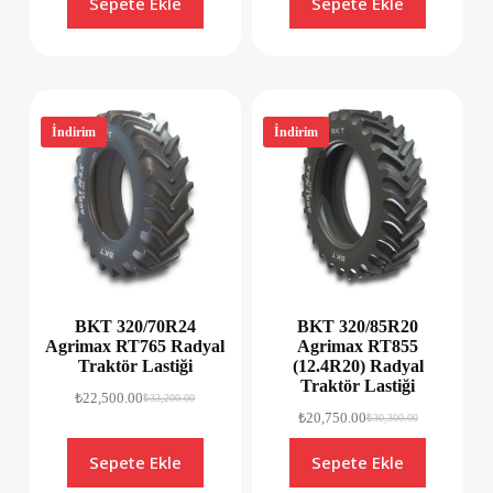
Sepete Ekle
Sepete Ekle
İndirim
İndirim
BKT 320/70R24
BKT 320/85R20
Agrimax RT765 Radyal
Agrimax RT855
Traktör Lastiği
(12.4R20) Radyal
Traktör Lastiği
₺
22,500.00
₺
33,200.00
₺
20,750.00
₺
30,300.00
Sepete Ekle
Sepete Ekle