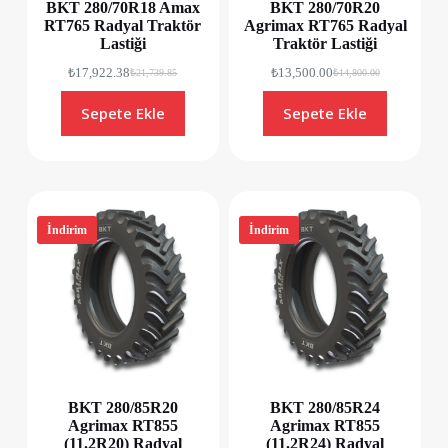
BKT 280/70R18 Amax
BKT 280/70R20
RT765 Radyal Traktör
Agrimax RT765 Radyal
Lastiği
Traktör Lastiği
₺
17,922.38
₺
13,500.00
₺
21,739.85
₺
14,800.00
Sepete Ekle
Sepete Ekle
İndirim
İndirim
BKT 280/85R20
BKT 280/85R24
Agrimax RT855
Agrimax RT855
(11.2R20) Radyal
(11.2R24) Radyal