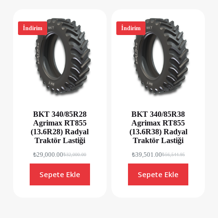
İndirim
İndirim
BKT 340/85R28
BKT 340/85R38
Agrimax RT855
Agrimax RT855
(13.6R28) Radyal
(13.6R38) Radyal
Traktör Lastiği
Traktör Lastiği
₺
29,000.00
₺
39,501.00
₺
32,000.00
₺
56,544.95
Sepete Ekle
Sepete Ekle