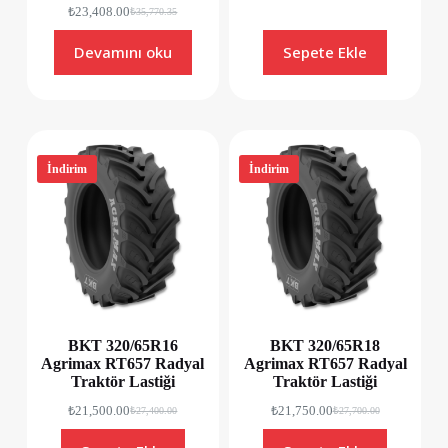
₺
23,408.00
₺
35,770.35
Devamını oku
Sepete Ekle
İndirim
İndirim
BKT 320/65R16
BKT 320/65R18
Agrimax RT657 Radyal
Agrimax RT657 Radyal
Traktör Lastiği
Traktör Lastiği
₺
21,500.00
₺
21,750.00
₺
27,400.00
₺
27,700.00