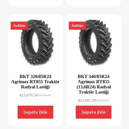
İndirim
İndirim
BKT 320/85R24
BKT 340/85R24
Agrimax RT855 Traktör
Agrimax RT855
Radyal Lastiği
(13,6R24) Radyal
Traktör Lastiği
₺
25,070.50
₺
38,570.00
₺
25,602.50
₺
46,816.00
Sepete Ekle
Sepete Ekle