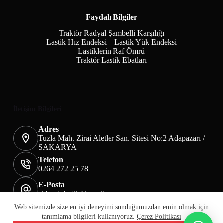
Faydalı Bilgiler
Traktör Radyal Şambelli Karşılığı
Lastik Hız Endeksi – Lastik Yük Endeksi
Lastiklerin Raf Ömrü
Traktör Lastik Ebatları
İletişim Bilgileri
Adres
Tuzla Mah. Zirai Aletler San. Sitesi No:2 Adapazarı /
SAKARYA
Telefon
0264 272 25 78
E-Posta
akbaotolastik@gmail.com
Mesafeli Satış Sözleşmesi
Teslimat&İade
Web sitemizde size en iyi deneyimi sunduğumuzdan emin olmak için
Üyelik KVKK Sayfası
Çerez Politikası
tanımlama bilgileri kullanıyoruz.
Çerez Politikası