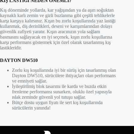
KIŞ LASTİĞİ NEDEN ÖNEMLİ?
Kış döneminde yollarda, kar yağışından ya da aşırı soğuktan
kaynaklı karlı zemin ve gizli buzlanma gibi çeşitli tehlikelerle
karşı karşıya kalırsınız. Kışın bu zorlu koşullarında yaz lastiği
kullanmak, diş derinlikleri, deseni ve karışımlarından dolayı
güvenlik zafiyeti yaratır. Kışın aracınızın yola sağlam
basmasını sağlayacak en iyi seçenek, kışın zorlu koşullarına
karşı performans göstermek için özel olarak tasarlanmış kış
lastikleridir.
DAYTON DW510
Zorlu kış koşullarında iyi bir sürüş için tasarlanmış olan
Dayton DW510, sürücülere ihtiyaçları olan performans
ve emniyeti sağlar.
İyileştirilmiş blok tasarımı ile karda ve buzda etkin
frenleme performansı sunarken, oluklu özel yapısıyla
ıslak zeminde güvenli yol tutuşu sağlar.
Bütçe dostu uygun fiyatı ile sert kış koşullarında
sürücülerin yanında!