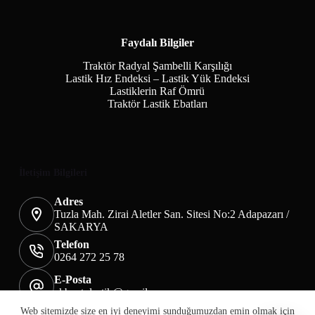
Faydalı Bilgiler
Traktör Radyal Şambelli Karşılığı
Lastik Hız Endeksi – Lastik Yük Endeksi
Lastiklerin Raf Ömrü
Traktör Lastik Ebatları
İletişim Bilgileri
Adres
Tuzla Mah. Zirai Aletler San. Sitesi No:2 Adapazarı /
SAKARYA
Telefon
0264 272 25 78
E-Posta
akbaotolastik@gmail.com
Mesafeli Satış Sözleşmesi
Teslimat&İade
Web sitemizde size en iyi deneyimi sunduğumuzdan emin olmak için