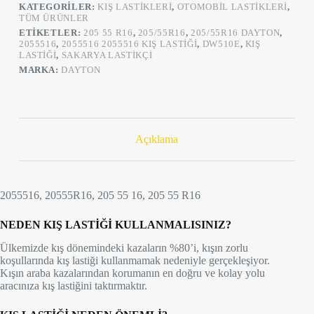
KATEGORILER:
KIŞ LASTIKLERI
,
OTOMOBIL LASTIKLERI
,
TÜM ÜRÜNLER
ETIKETLER:
205 55 R16
,
205/55R16
,
205/55R16 DAYTON
,
2055516
,
2055516 2055516 KIŞ LASTIĞI
,
DW510E
,
KIŞ
LASTIĞI
,
SAKARYA LASTIKÇI
MARKA:
DAYTON
Açıklama
2055516, 20555R16, 205 55 16, 205 55 R16
NEDEN KIŞ LASTİĞİ KULLANMALISINIZ?
Ülkemizde kış dönemindeki kazaların %80’i, kışın zorlu
koşullarında kış lastiği kullanmamak nedeniyle gerçekleşiyor.
Kışın araba kazalarından korumanın en doğru ve kolay yolu
aracınıza kış lastiğini taktırmaktır.