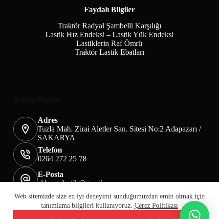
Faydalı Bilgiler
Traktör Radyal Şambelli Karşılığı
Lastik Hız Endeksi – Lastik Yük Endeksi
Lastiklerin Raf Ömrü
Traktör Lastik Ebatları
İletişim Bilgileri
Adres
Tuzla Mah. Zirai Aletler San. Sitesi No:2 Adapazarı /
SAKARYA
Telefon
0264 272 25 78
E-Posta
akbaotolastik@gmail.com
Mesafeli Satış Sözleşmesi
Teslimat&İade
Web sitemizde size en iyi deneyimi sunduğumuzdan emin olmak için
Üyelik KVKK Sayfası
Çerez Politikası
tanımlama bilgileri kullanıyoruz.
Çerez Politikası