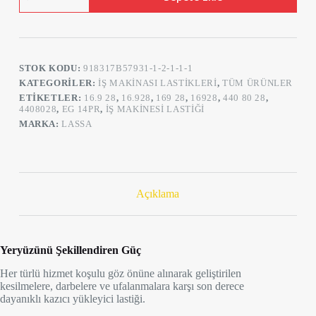
28
(16.9-
28)
EG
14PR
STOK KODU:
918317B57931-1-2-1-1-1
TL
İş
KATEGORILER:
İŞ MAKINASI LASTIKLERI
,
TÜM ÜRÜNLER
Makinesi
ETIKETLER:
16.9 28
,
16.928
,
169 28
,
16928
,
440 80 28
,
Lastiği
4408028
,
EG 14PR
,
IŞ MAKINESI LASTIĞI
(Üretim
MARKA:
LASSA
Tarihi
:
2025)
adet
Açıklama
Yeryüzünü Şekillendiren Güç
Her türlü hizmet koşulu göz önüne alınarak geliştirilen
kesilmelere, darbelere ve ufalanmalara karşı son derece
dayanıklı kazıcı yükleyici lastiği.