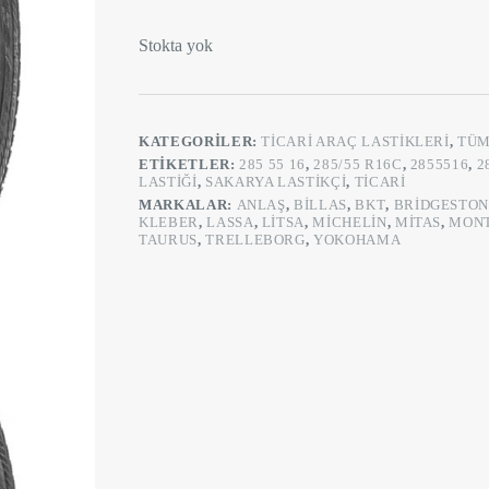
Stokta yok
KATEGORILER:
TICARI ARAÇ LASTIKLERI
,
TÜM
ETIKETLER:
285 55 16
,
285/55 R16C
,
2855516
,
2
LASTIĞI
,
SAKARYA LASTIKÇI
,
TICARI
MARKALAR:
ANLAŞ
,
BILLAS
,
BKT
,
BRIDGESTON
KLEBER
,
LASSA
,
LITSA
,
MICHELIN
,
MITAS
,
MON
TAURUS
,
TRELLEBORG
,
YOKOHAMA