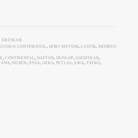
 ÜRÜNLER
8555R16 CONTINENTAL
,
DÖRT MEVSIM
,
LASTIK
,
MINIBÜS
E
,
CONTINENTAL
,
DAYTON
,
DUNLOP
,
GOODYEAR
,
TANA
,
NEXEN
,
NYSA
,
OZKA
,
PETLAS
,
SAVA
,
TATKO
,