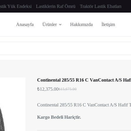
astik Yük Endeksi
Lastiklerin Raf Ömrü
Traktör Lastik Ebatları
Anasayfa
Ürünler
Hakkımızda
İletişim
Continental 285/55 R16 C VanContact A/S Hafif 
₺
12,375.00
₺
15,675.00
Continental 285/55 R16 C VanContact A/S Hafif Ti
Kargo Bedeli Hariçtir.