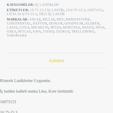
(Römork)
KATEGORILER:
İÇ LASTIKLER
adet
ETIKETLER:
10 75 15.3 IÇ LASTIK
,
10.0/75-15.3
,
10075153
,
LITSA 10.0/75-15.3
,
TR15 İÇ LASTIK
MARKALAR:
ANLAŞ
,
BILLAS
,
BKT
,
BRIDGESTONE
,
CONTINENTAL
,
DAYTON
,
DUNLOP
,
GOODYEAR
,
KLEBER
,
LASSA
,
LITSA
,
MICHELIN
,
MITAS
,
MONTANA
,
NEXEN
,
NYSA
,
OZKA
,
PETLAS
,
SAVA
,
TATKO
,
TAURUS
,
TRELLEBORG
,
YOKOHAMA
Açıklama
Römork Lastiklerine Uygundur.
İç lastikte kaliteli marka Litsa, Kore üretimidir.
10075153
10.75-15.3