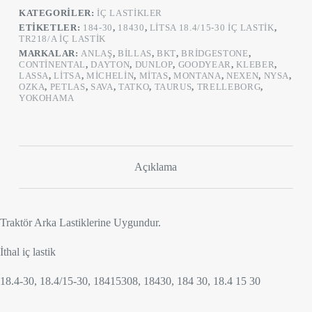
Arka)
KATEGORILER:
İÇ LASTIKLER
adet
ETIKETLER:
184-30
,
18430
,
LITSA 18.4/15-30 IÇ LASTIK
,
TR218/A İÇ LASTIK
MARKALAR:
ANLAŞ
,
BILLAS
,
BKT
,
BRIDGESTONE
,
CONTINENTAL
,
DAYTON
,
DUNLOP
,
GOODYEAR
,
KLEBER
,
LASSA
,
LITSA
,
MICHELIN
,
MITAS
,
MONTANA
,
NEXEN
,
NYSA
,
OZKA
,
PETLAS
,
SAVA
,
TATKO
,
TAURUS
,
TRELLEBORG
,
YOKOHAMA
Açıklama
Traktör Arka Lastiklerine Uygundur.
İthal iç lastik
18.4-30, 18.4/15-30, 18415308, 18430, 184 30, 18.4 15 30