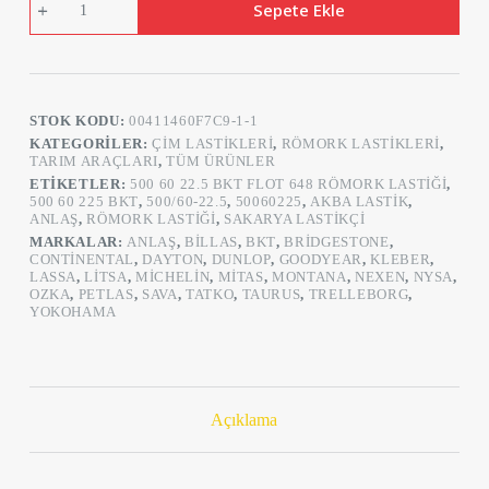
Sepete Ekle
500/60-
22.5
FLOT648
TL
16Kat
Römork
STOK KODU:
00411460F7C9-1-1
Lastiği
adet
KATEGORILER:
ÇIM LASTIKLERI
,
RÖMORK LASTIKLERI
,
TARIM ARAÇLARI
,
TÜM ÜRÜNLER
ETIKETLER:
500 60 22.5 BKT FLOT 648 RÖMORK LASTIĞI
,
500 60 225 BKT
,
500/60-22.5
,
50060225
,
AKBA LASTIK
,
ANLAŞ
,
RÖMORK LASTIĞI
,
SAKARYA LASTIKÇI
MARKALAR:
ANLAŞ
,
BILLAS
,
BKT
,
BRIDGESTONE
,
CONTINENTAL
,
DAYTON
,
DUNLOP
,
GOODYEAR
,
KLEBER
,
LASSA
,
LITSA
,
MICHELIN
,
MITAS
,
MONTANA
,
NEXEN
,
NYSA
,
OZKA
,
PETLAS
,
SAVA
,
TATKO
,
TAURUS
,
TRELLEBORG
,
YOKOHAMA
Açıklama