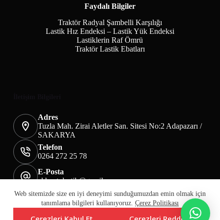
Faydalı Bilgiler
Traktör Radyal Şambelli Karşılığı
Lastik Hız Endeksi – Lastik Yük Endeksi
Lastiklerin Raf Ömrü
Traktör Lastik Ebatları
İletişim Bilgileri
Adres
Tuzla Mah. Zirai Aletler San. Sitesi No:2 Adapazarı /
SAKARYA
Telefon
0264 272 25 78
E-Posta
akbaotolastik@gmail.com
Mesafeli Satış Sözleşmesi
Teslimat&İade
Web sitemizde size en iyi deneyimi sunduğumuzdan emin olmak için
Üyelik KVKK Sayfası
Çerez Politikası
tanımlama bilgileri kullanıyoruz.
Çerez Politikası
Çerezleri Kabul Et
Çerezleri Reddet